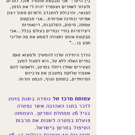
בין היתר: "אני מבקשת שתמיד אוכל לתרום
ולעזור לאחרים ושתמיד יהיה לי את הזמן,
הפנאי, והיכולת להתנדב ולתרום מתוך רצון
אמיתי ונתינה אמיתית...אני מבקשת
שמחה, סיפוק, התלהבות, דינאמיות
ויצירתיות בחיי ובחיים בעולם בכלל...אני
מבקשת אומץ ותעוזה לממש את מה שליבי
חפץ בו..."
הדרך היחידה שלנו להמשיך ולמצוא טעם
בחיים האלה ללא טל, היא לפעול למען
הצעירים שחלו ויחלו בסרטן, ולאפשר להם
אשפוז שלוקח בחשבון את צרכיהם
המיוחדים, בתחום הגוף, הנפש והרוח.
עמותת מרכז טל
נוסדה בשנת 2015
לזכר בתנו האהובה אשר נפטרה
בגיל 26 ממחלת הסרטן. העמותה
פועלת במטרה לשנות את תרבות
הטיפול בסרטן בישראל.
מידי יום 10 צעירים בגילאי 18-45