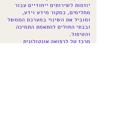
יוזמות לשירותים ייחודיים עבור
מחלימים, כמקור מידע וידע,
ומוביל את השינוי במערכת הממשל
ובבתי החולים להתאמת התמיכה
והטיפול.
מרכז טל לרפואה אונקולוגית
אינטגרטיבית
– המרכז מפעיל
יחידה לרפואה אונקולוגית
אינטגרטיבית בבי"ח שיבא, במטרה
להעניק מעטפת של טיפולים
משלימים ולאפשר ליכולות הריפוי
הטבעי של הגוף לחזק את המטופל
בזמן ההתמודדות עם המחלה.
העמותה פועלת כחלוצה ארצית
ומשמשת כמרכז מחקר בתחומים
הללו כמו גם מקדמת הכרה מדינית
לנושא ושיתופי פעולה עם מכונים
אונקולוגיים.