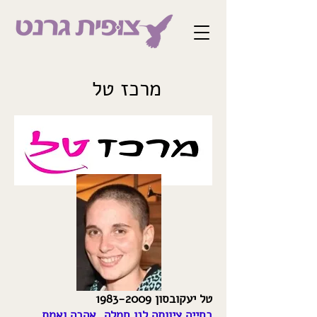
מרכז טל
טל יעקובסון
1983-2009
בחייה ציוותה לנו חמלה, אהבה ואמת...